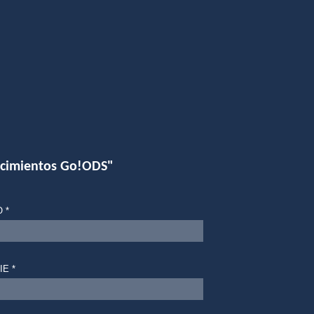
ocimientos Go!ODS"
 *
IE *